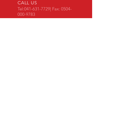
CALL US
Tel:
041-631-7729
| Fax:
0504-
000-9783
EMAIL US
izzo21@hanmail.ne
t
OPENING HOURS
Mon - Fri: 9am - 18pm
OVER 15 YEARS EXPERIENCE
15년 이상의 전문 기술을 통해 고객 맟
춤형 제품을 지속적으로 출시하고 있습
니다.
OUR SERVICES