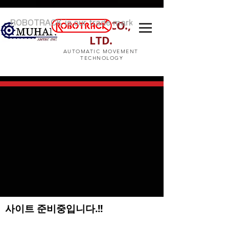
AMTEC CO.,
ROBOTRACK is our trade mark
LTD.
AUTOMATIC MOVEMENT
TECHNOLOGY
​사이트 준비중입니다.!!