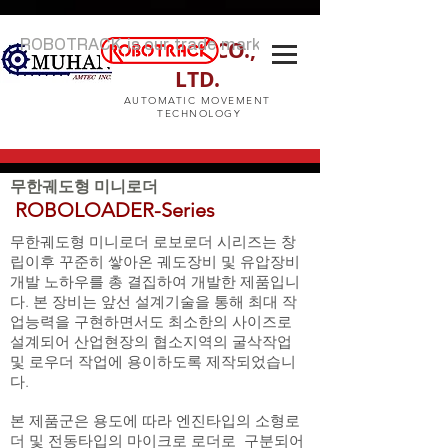
AMTEC CO.,
ROBOTRACK is our trade mark
LTD.
AUTOMATIC MOVEMENT
TECHNOLOGY
무한궤도형 미니로더
ROBOLOADER-Series
무한궤도형 미니로더 로보로더 시리즈는 창
립이후 꾸준히 쌓아온 궤도장비 및 유압장비
개발 노하우를 총 결집하여 개발한 제품입니
다. 본 장비는 앞선 설계기술을 통해 최대 작
업능력을 구현하면서도 최소한의 사이즈로
설계되어 산업현장의 협소지역의 굴삭작업
및 로우더 작업에 용이하도록 제작되었습니
다.
​본 제품군은 용도에 따라 엔진타입의 소형로
더 및 전동타입의 마이크로 로더로 구분되어