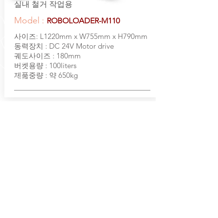
​실내 철거 작업용
​Model :
ROBOLOADER-M110
​사이즈: L1220mm x W755mm x H790mm
동력장치 : DC 24V Motor drive
궤도사이즈 : 180mm
버켓용량 : 100liters
​제품중량 : 약 650kg
​본 제품은 복수의 특허 출원중인 제품으로 임의
로 복제하는 경우 법적책임이 발생할 수 있습니
다.
CALL US
Tel:
041-631-7729
| Fax:
0504-
000-9783